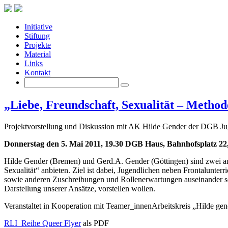
Initiative
Stiftung
Projekte
Material
Links
Kontakt
„Liebe, Freundschaft, Sexualität – Method
Projektvorstellung und Diskussion mit AK Hilde Gender der DGB 
Donnerstag den 5. Mai 2011, 19.30 DGB Haus, Bahnhofsplatz 2
Hilde Gender (Bremen) und Gerd.A. Gender (Göttingen) sind zwei an
Sexualität“ anbieten. Ziel ist dabei, Jugendlichen neben Frontalunter
sowie anderen Zuschreibungen und Rollenerwartungen auseinander set
Darstellung unserer Ansätze, vorstellen wollen.
Veranstaltet in Kooperation mit Teamer_innenArbeitskreis „Hilde ge
RLI_Reihe Queer Flyer
als PDF